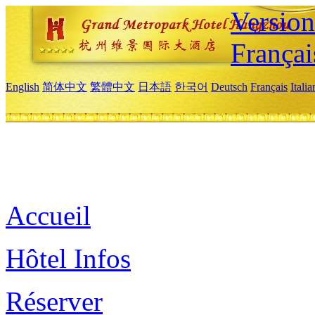
Versio
Françai
English
简体中文
繁體中文
日本語
한국어
Deutsch
Français
Itali
Accueil
Hôtel Infos
Réserver