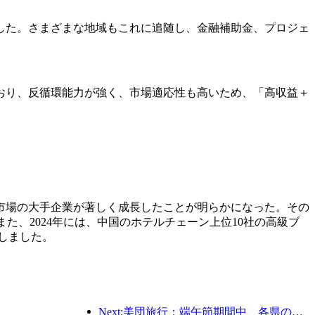
案した。さまざまな地域もこれに追随し、金融補助金、プロジェ
おり、反循環能力が強く、市場適応性も高いため、「高収益＋
ル市場の大手企業が著しく成長したことが明らかになった。その
。また、2024年には、中国のホテルチェーン上位10社の高級ブ
加しました。
Next:美団旅行：端午節期間中、各県の高級ホテルの予約が殺到、子供連れの家族が主力に