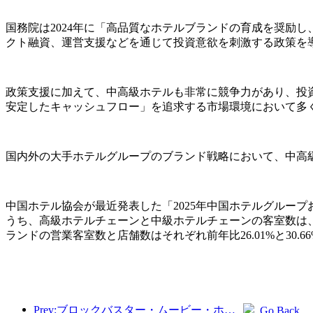
国務院は2024年に「高品質なホテルブランドの育成を奨励
クト融資、運営支援などを通じて投資意欲を刺激する政策を
政策支援に加えて、中高級ホテルも非常に競争力があり、投
安定したキャッシュフロー」を追求する市場環境において多
国内外の大手ホテルグループのブランド戦略において、中高
中国ホテル協会が最近発表した「2025年中国ホテルグルー
うち、高級ホテルチェーンと中級ホテルチェーンの客室数は、201
ランドの営業客室数と店舗数はそれぞれ前年比26.01%と30.6
Prev:ブロックバスター・ムービー・ホテル：光と影の旅に浸るブロックバスター・ムービー・ホテルは、新たな旅行体験を定義します
Go Back