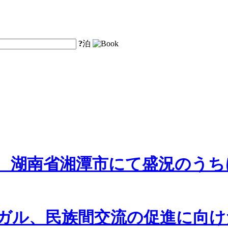
?
泊
、湖南省湘潭市にて盛況のうち
ガル、民族間交流の促進に向け