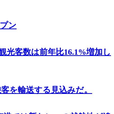
プン
観光客数は前年比16.1%増加し
乗客を輸送する見込みだ。