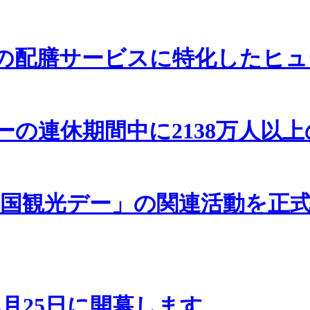
の配膳サービスに特化したヒュ
の連休期間中に2138万人以
中国観光デー」の関連活動を正式
月25日に開幕します。